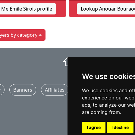
Me Émile Sirois profile
Lookup Anouar Bouraoui
yers by category
⇧
We use cookie
y
Banners
Affiliates
Marketing
Articles
We use cookies and oth
experience on our webs
ads, to analyze our web
are coming from.
I agree
I decline