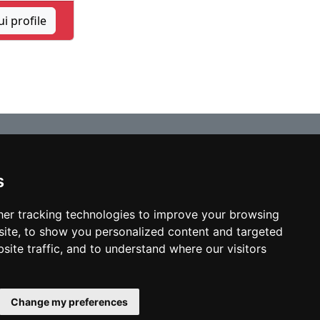
 profile
s
© copyrights 2012-2026 cinchLAW.ca
Home
er tracking technologies to improve your browsing
ite, to show you personalized content and targeted
site traffic, and to understand where our visitors
USA Lawyers
RD Lawyers
Change my preferences