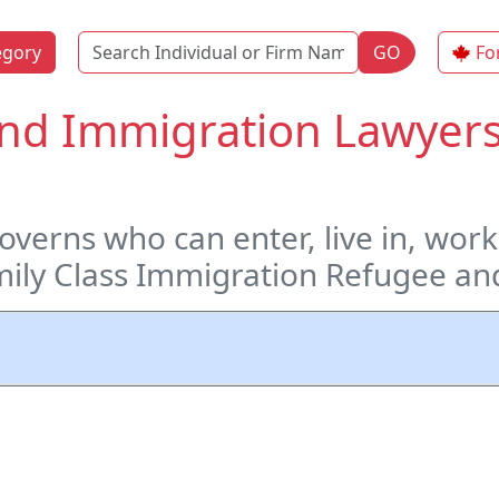
Name
egory
GO
Fo
and Immigration Lawyers
 governs who can enter, live in, wor
mily Class Immigration Refugee a