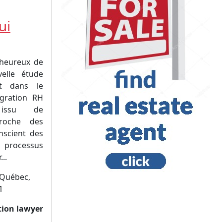
ui
heureux de
elle étude
nt dans le
igration RH
 issu de
proche des
scient des
 processus
..
 Québec,
1
tion lawyer