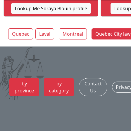
Lookup Me Soraya Blouin profile
Lookup 
Quebec
Laval
Montreal
Quebec City law
by
by
Contact
Privac
province
category
Us