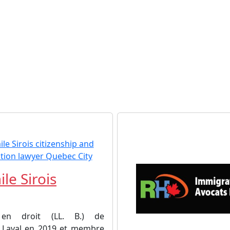
le Sirois
 en droit (LL. B.) de
té Laval en 2019 et membre