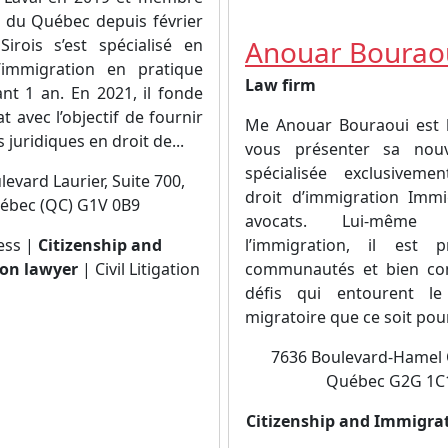
 du Québec depuis février
Anouar Bourao
irois s’est spécialisé en
’immigration en pratique
Law firm
nt 1 an. En 2021, il fonde
t avec l’objectif de fournir
Me Anouar Bouraoui est 
 juridiques en droit de...
vous présenter sa nouv
spécialisée exclusiveme
evard Laurier, Suite 700,
droit d’immigration Imm
ébec (QC) G1V 0B9
avocats. Lui-même
ess |
Citizenship and
l’immigration, il est 
on lawyer
| Civil Litigation
communautés et bien con
défis qui entourent le
migratoire que ce soit pour.
7636 Boulevard-Hamel
Québec G2G 1C
Citizenship and Immigra