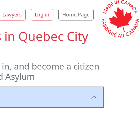
r Lawyers
Log-in
Home Page
 in Quebec City
k in, and become a citizen
nd Asylum