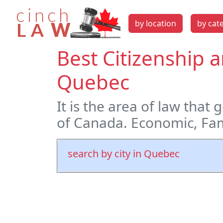
by location
by cat
Best Citizenship 
Quebec
It is the area of law that
of Canada. Economic, Fa
search by city in Quebec